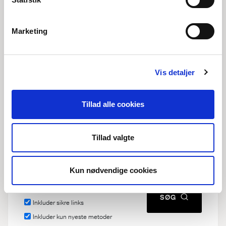
Marketing
Hændelsessted
Vis detaljer
Tillad alle cookies
Resultattype
Tilføj felt
Personregistrering
Tillad valgte
Livsforløb
Kun nødvendige cookies
Inkluder stavevariationer
Inkluder usikre links
SØG
Inkluder sikre links
Inkluder kun nyeste metoder