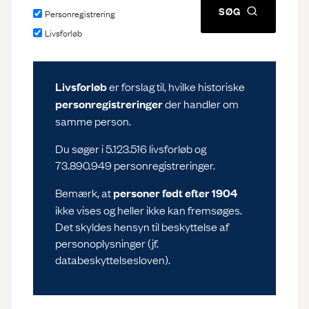
SØG
Forberedelse af Link-Lives
Personregistrering
Giv feedback til livsforløbene
Livsforløb
data
English
Download af data
Rettigheder og brug af data
Livsforløb
er forslag til, hvilke historiske
personregistreringer
der handler om
Log ind
FAQ – Ofte stillede
samme person.
spørgsmål
Du søger i 5.123.516 livsforløb og
73.890.949 personregistreringer.
Bemærk, at
personer født efter 1904
ikke vises og heller ikke kan fremsøges.
Det skyldes hensyn til beskyttelse af
personoplysninger (jf.
databeskyttelsesloven).