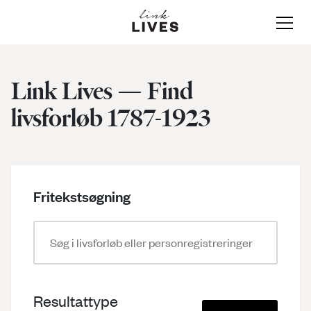
Link Lives — Find
livsforløb 1787-1923
Om Link-Lives
Data & Kilder
Fritekstsøgning
Vejledninger
Data og kilder i Link-Lives
Skabelsen af livsforløb
Søg
Resultattype
Søgevejledning