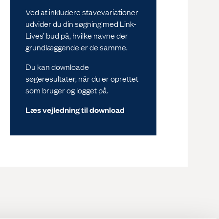
Ved at inkludere stavevariationer
udvider du din søgning med Link-
Lives’ bud på, hvilke navne der
grundlæggende er de samme.
Du kan downloade
søgeresultater, når du er oprettet
som bruger og logget på.
Læs vejledning til download