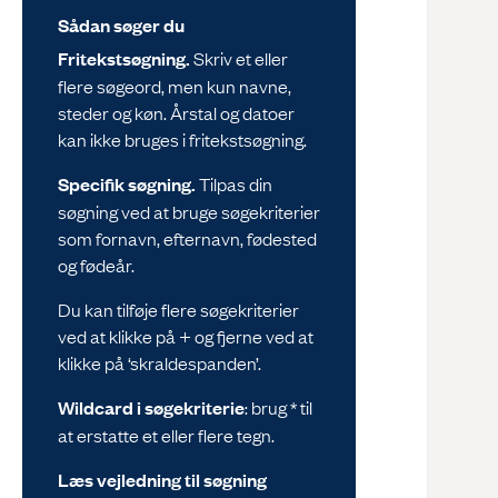
Sådan søger du
Fritekstsøgning.
Skriv et eller
flere søgeord, men kun navne,
steder og køn. Årstal og datoer
kan ikke bruges i fritekstsøgning.
Specifik søgning.
Tilpas din
søgning ved at bruge søgekriterier
som fornavn, efternavn, fødested
og fødeår.
Du kan tilføje flere søgekriterier
ved at klikke på + og fjerne ved at
klikke på ‘skraldespanden’.
Wildcard i søgekriterie
: brug * til
at erstatte et eller flere tegn.
Læs vejledning til søgning