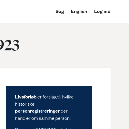
Søg
English
Log ind
1923
Livsforløb
er forslag til, hvilke
historiske
personregistreringer
der
handler om samme person.