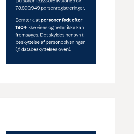
Du søger i 5.123.516 livsforløb og
73.890.949 personregistreringer.
Bemærk, at
personer født efter
1904
ikke vises og heller ikke kan
fremsøges. Det skyldes hensyn til
beskyttelse af personoplysninger
(jf. databeskyttelsesloven).