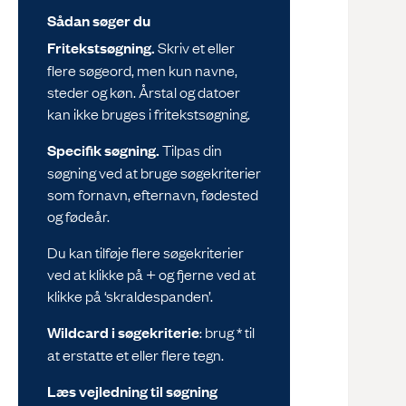
Sådan søger du
Fritekstsøgning.
Skriv et eller
flere søgeord, men kun navne,
steder og køn. Årstal og datoer
kan ikke bruges i fritekstsøgning.
Specifik søgning.
Tilpas din
søgning ved at bruge søgekriterier
som fornavn, efternavn, fødested
og fødeår.
Du kan tilføje flere søgekriterier
ved at klikke på + og fjerne ved at
klikke på ‘skraldespanden’.
Wildcard i søgekriterie
: brug * til
at erstatte et eller flere tegn.
Læs vejledning til søgning