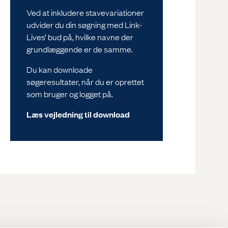
Ved at inkludere stavevariationer
udvider du din søgning med Link-
Lives’ bud på, hvilke navne der
grundlæggende er de samme.
Du kan downloade
søgeresultater, når du er oprettet
som bruger og logget på.
Læs vejledning til download