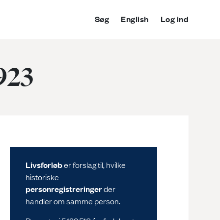
Søg
English
Log ind
1923
Livsforløb
er forslag til, hvilke
historiske
personregistreringer
der
handler om samme person.