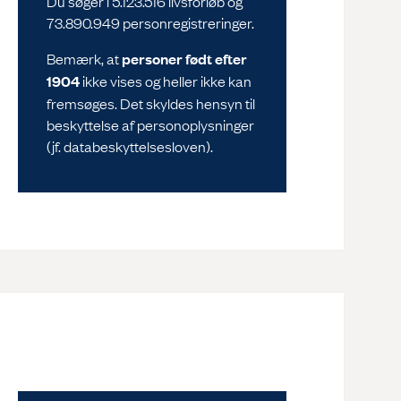
Du søger i 5.123.516 livsforløb og
73.890.949 personregistreringer.
Bemærk, at
personer født efter
1904
ikke vises og heller ikke kan
fremsøges. Det skyldes hensyn til
beskyttelse af personoplysninger
(jf. databeskyttelsesloven).