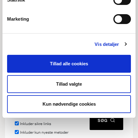
Marketing
Hændelsessted
Vis detaljer
Tillad alle cookies
Resultattype
Tilføj felt
Personregistrering
Tillad valgte
Livsforløb
Kun nødvendige cookies
Inkluder stavevariationer
Inkluder usikre links
SØG
Inkluder sikre links
Inkluder kun nyeste metoder