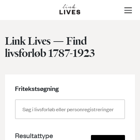
Link Lives — Find
livsforløb 1787-1923
Om Link-Lives
Data & Kilder
Fritekstsøgning
Vejledninger
Data og kilder i Link-Lives
Skabelsen af livsforløb
Søg
Resultattype
Søgevejledning