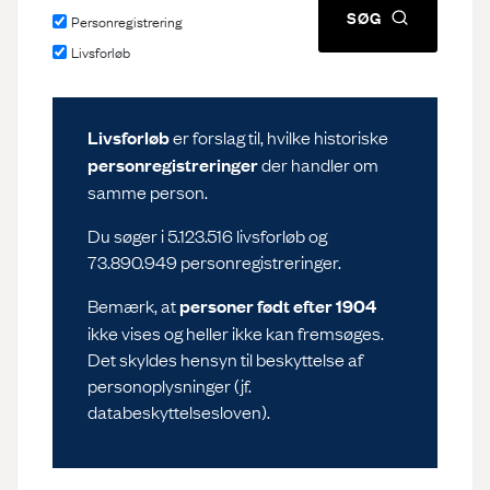
SØG
Forberedelse af Link-Lives
Personregistrering
Giv feedback til livsforløbene
Livsforløb
data
English
Download af data
Rettigheder og brug af data
Livsforløb
er forslag til, hvilke historiske
personregistreringer
der handler om
Log ind
FAQ – Ofte stillede
samme person.
spørgsmål
Du søger i 5.123.516 livsforløb og
73.890.949 personregistreringer.
Bemærk, at
personer født efter 1904
ikke vises og heller ikke kan fremsøges.
Det skyldes hensyn til beskyttelse af
personoplysninger (jf.
databeskyttelsesloven).