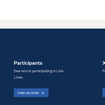
Participants
X
See who is participating in Link-
F
Lives.
FIND US HERE