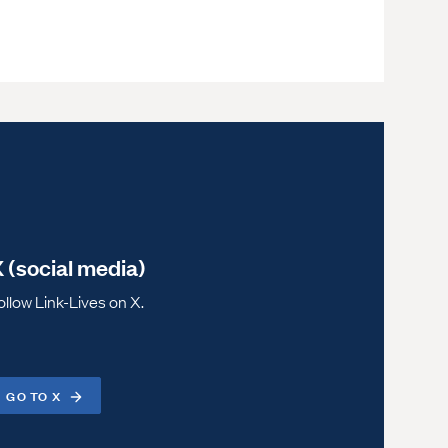
 (social media)
ollow Link-Lives on X.
GO TO X