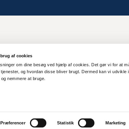
 brug af cookies
sninger om dine besøg ved hjælp af cookies. Det gør vi for at m
Links
tjenester, og hvordan disse bliver brugt. Dermed kan vi udvikle 
The project Link-Lives
e og nemmere at bruge.
Privacy Policy
Rigths and use of data
About cookies
Web Accessibility
Præferencer
Statistik
Marketing